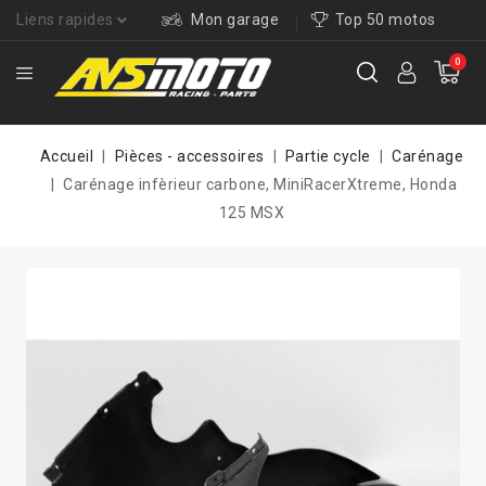
Liens rapides
Mon garage
Top 50 motos
0
Accueil
Pièces - accessoires
Partie cycle
Carénage
Carénage infèrieur carbone, MiniRacerXtreme, Honda
125 MSX