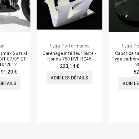
ax
Tyga-Performance
Tyga-Pe
Ermax Suzuki
Carénage inférieur piste -
Capot de t
IT 07/09 ET
Honda 750 RVF RC45
Tyga carbone
10/2012
9
223,14 €
191,20 €
62
VOIR LES DÉTAILS
DÉTAILS
VOIR L