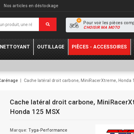
Nos articles en déstockage
Pour voir les pièces com
CHOISIR MA MOTO
- NETTOYANT
OUTILLAGE
PIÈCES - ACCESSOIRES
Carénage
Cache latéral droit carbone, MiniRacerXtreme, Honda
Cache latéral droit carbone, MiniRacerX
Honda 125 MSX
Marque:
Tyga-Performance