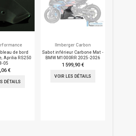
rformance
Ilmberger Carbon
Tyga-
ableau de bord
Sabot inférieur Carbone Mat -
Capot de p
, Aprilia RS250
BMW M1000RR 2025-2026
carbone
8-05
1 599,90 €
,06 €
VOIR LES DÉTAILS
ES DÉTAILS
VOIR