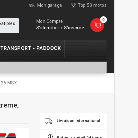
Mon garage
Top 50 motos
0
Mon Compte
patibles
S'identifier / S'inscrire
TRANSPORT - PADDOCK
 125 MSX
treme,
Livraison international
Retour produit 14 jours