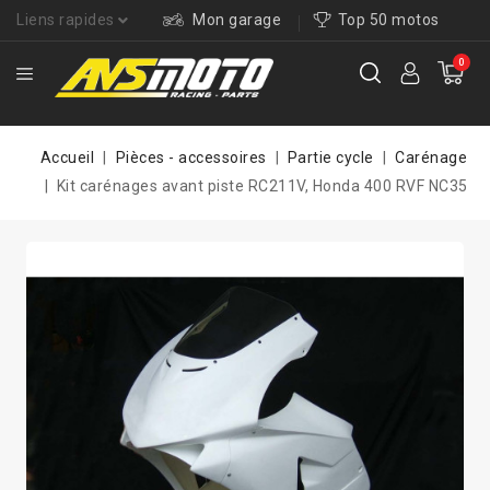
Liens rapides
Mon garage
Top 50 motos
0
Accueil
Pièces - accessoires
Partie cycle
Carénage
Kit carénages avant piste RC211V, Honda 400 RVF NC35