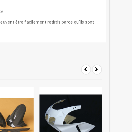
te
.
euvent être facilement retiré
s
parce qu'ils sont
-20%