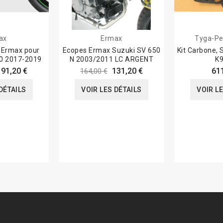
ax
Ermax
Tyga-Pe
 Ermax pour
Ecopes Ermax Suzuki SV 650
Kit Carbone,
0 2017-2019
N 2003/2011 LC ARGENT
K9
191,20 €
131,20 €
61
164,00 €
DÉTAILS
VOIR LES DÉTAILS
VOIR L