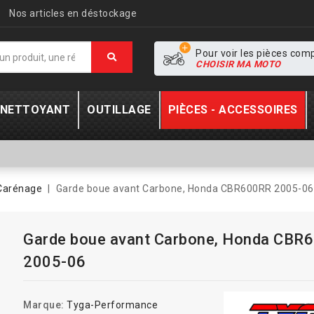
Nos articles en déstockage
Pour voir les pièces com
CHOISIR MA MOTO
- NETTOYANT
OUTILLAGE
PIÈCES - ACCESSOIRES
Carénage
Garde boue avant Carbone, Honda CBR600RR 2005-06
Garde boue avant Carbone, Honda CBR
2005-06
Marque:
Tyga-Performance