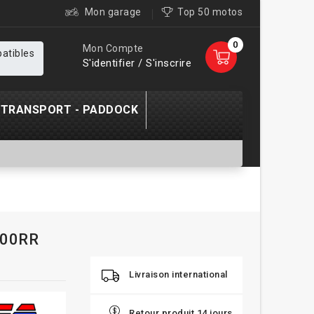
Mon garage
Top 50 motos
0
Mon Compte
patibles
S'identifier / S'inscrire
TRANSPORT - PADDOCK
600RR
Livraison international
Retour produit 14 jours