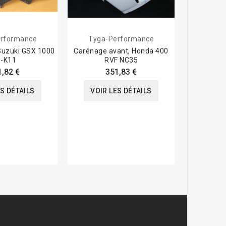
rformance
Tyga-Performance
 Suzuki GSX 1000
Carénage avant, Honda 400
Sabot m
-K11
RVF NC35
Yamaha M
1,82 €
351,83 €
261,0
ES DÉTAILS
VOIR LES DÉTAILS
VOIR