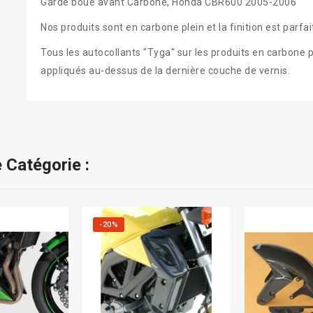
Garde boue avant Carbone, Honda CBR600 2005-2006
Nos produits
sont en carbone
plein et la
finition est parfai
Tous les
autocollants
"
Tyga
"
sur
les
produits en carbone
p
appliqués
au-dessus de
la
dernière
couche de
vernis
.
 Catégorie :
-20%