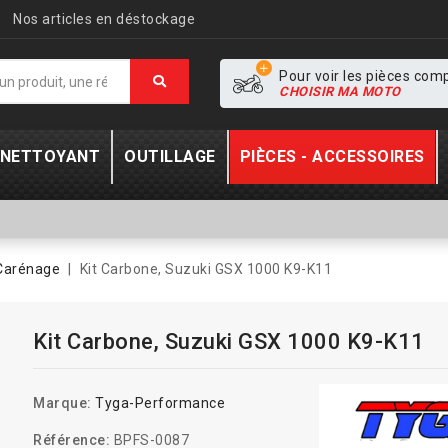
Nos articles en déstockage
Pour voir les pièces com
CHOISIR MA MOTO
- NETTOYANT
OUTILLAGE
PIÈCES - ACCESSOIRES
Carénage
Kit Carbone, Suzuki GSX 1000 K9-K11
Kit Carbone, Suzuki GSX 1000 K9-K11
Marque:
Tyga-Performance
Référence:
BPFS-0087