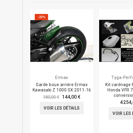
-20%
Ermax
Tyga-Per
Garde boue arrière Ermax
Kit carénage 
Kawasaki Z 1000 SX 2011-16
Honda VFR 7
conversi
144,00 €
180,00 €
4 254,
VOIR LES DÉTAILS
VOIR LES 