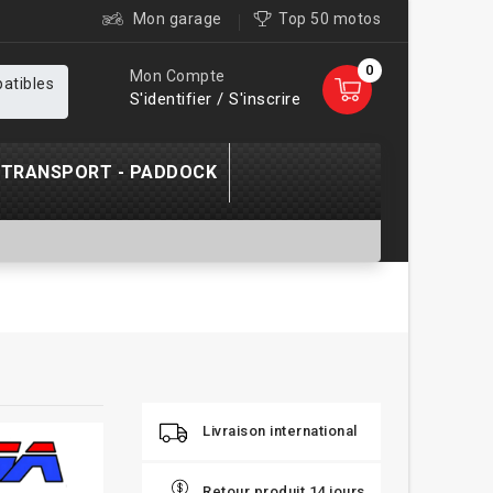
Mon garage
Top 50 motos
0
Mon Compte
patibles
S'identifier / S'inscrire
TRANSPORT - PADDOCK
Livraison international
Retour produit 14 jours