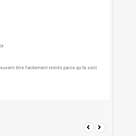
te
.
euvent être facilement retiré
s
parce qu'ils sont