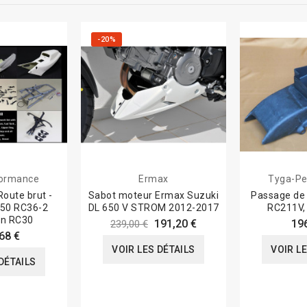
-20%
formance
Ermax
Tyga-Pe
Route brut -
Sabot moteur Ermax Suzuki
Passage de 
50 RC36-2
DL 650 V STROM 2012-2017
RC211V,
on RC30
191,20 €
19
239,00 €
68 €
VOIR LES DÉTAILS
VOIR L
DÉTAILS