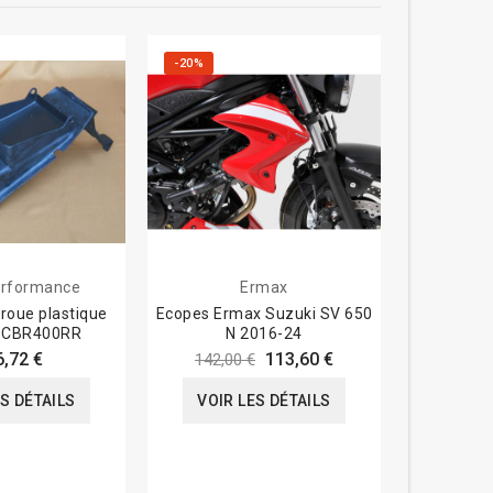
-20%
-20%
rformance
Ermax
roue plastique
Ecopes Ermax Suzuki SV 650
Sabot mo
 CBR400RR
N 2016-24
Ermax Tr
Tri
6,72 €
113,60 €
142,00 €
239,0
ES DÉTAILS
VOIR LES DÉTAILS
VOIR