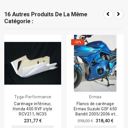
16 Autres Produits De La Même
Catégorie :
-20%
Tyga-Performance
Ermax
Carénage inférieur,
Flancs de carénage
Honda 400 RVF style
Ermax Suzuki GSF 650
RCV211, NC35
Bandit 2005/2006 et
1200 2006/2007
231,77 €
318,40 €
398,00 €