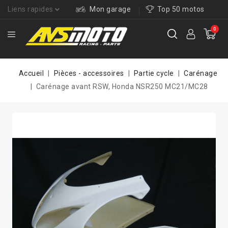
Liens rapides
Mon garage
Top 50 motos
0
Accueil
Pièces - accessoires
Partie cycle
Carénage
Carénage avant RSW, Honda NSR250 MC21/MC28