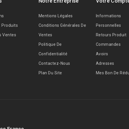
s
Notre Entreprise
Votre Compt
ns
Mentions Légales
Informations
 Produits
Conditions Générales De
Personnelles
s Ventes
Ventes
Retours Produit
Politique De
Commandes
Confidentialité
Avoirs
Contactez-Nous
Adresses
Plan Du Site
Mes Bon De Rédu
ce France