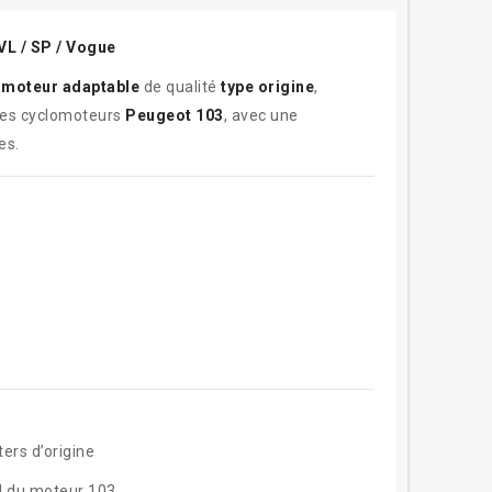
VL / SP / Vogue
 moteur adaptable
de qualité
type origine
,
 les cyclomoteurs
Peugeot 103
, avec une
es.
ers d’origine
d du moteur 103