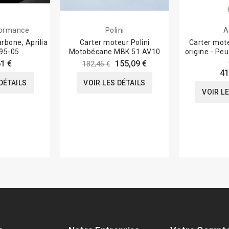
formance
Polini
A
rbone, Aprilia
Carter moteur Polini
Carter mote
95-05
Motobécane MBK 51 AV10
origine - Pe
1 €
155,09 €
182,46 €
41
DÉTAILS
VOIR LES DÉTAILS
VOIR L