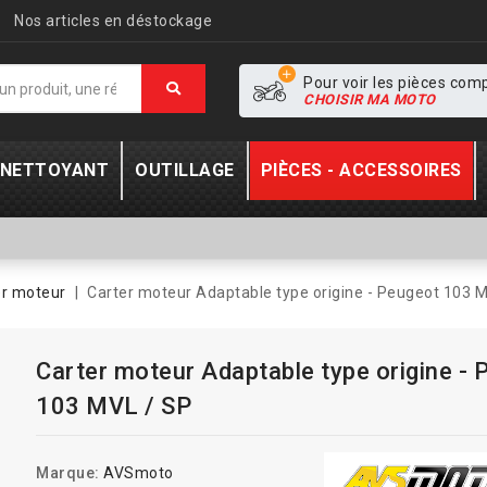
Nos articles en déstockage
Pour voir les pièces com
CHOISIR MA MOTO
- NETTOYANT
OUTILLAGE
PIÈCES - ACCESSOIRES
er moteur
Carter moteur Adaptable type origine - Peugeot 103 
Carter moteur Adaptable type origine - 
103 MVL / SP
Marque:
AVSmoto