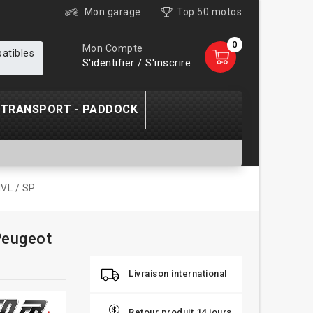
Mon garage
Top 50 motos
0
Mon Compte
patibles
S'identifier / S'inscrire
TRANSPORT - PADDOCK
MVL / SP
Peugeot
Livraison international
Retour produit 14 jours