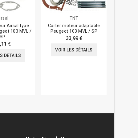
irsal
TNT
ur Airsal type
Carter moteur adaptable
Carter 
ugeot 103 MVL /
Peugeot 103 MVL / SP
Peugeo
SP
33,99 €
186,2
,11 €
VOIR LES DÉTAILS
VOIR
ES DÉTAILS