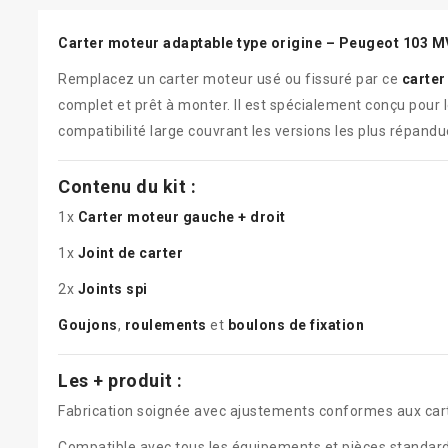
Carter moteur adaptable type origine – Peugeot 103 M
Remplacez un carter moteur usé ou fissuré par ce
carter
complet et prêt à monter. Il est spécialement conçu pour
compatibilité large couvrant les versions les plus répandu
Contenu du kit :
1x
Carter moteur gauche + droit
1x
Joint de carter
2x
Joints spi
Goujons
,
roulements
et
boulons de fixation
Les + produit :
Fabrication soignée avec ajustements conformes aux cart
Compatible avec tous les équipements et pièces standar