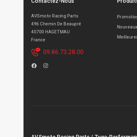
Contactez-Nous
Produit
AVSmoto Racing Parts
Promotio
496 Chemin De Beaupré
Nouveaux
40700 HAGETMAU
Meilleure
France
09.86.73.28.00
AVSmoto Racing Parts / Tyga-Performan