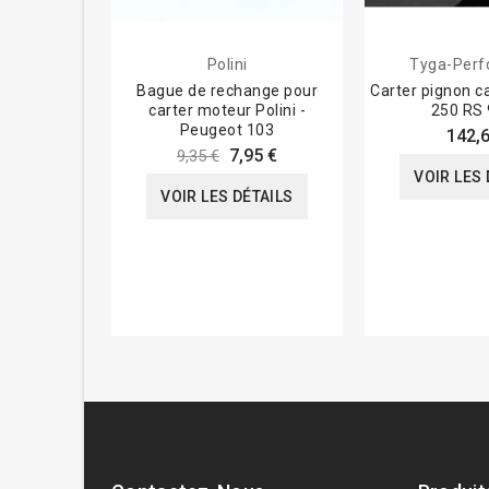
Polini
Tyga-Per
Bague de rechange pour
Carter pignon ca
carter moteur Polini -
250 RS 
Peugeot 103
142,6
7,95 €
9,35 €
VOIR LES 
VOIR LES DÉTAILS