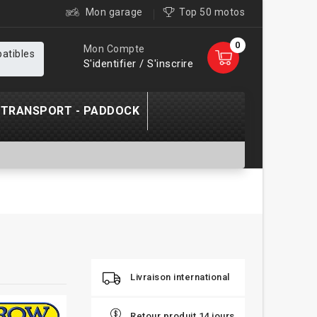
Mon garage
Top 50 motos
0
Mon Compte
patibles
S'identifier / S'inscrire
TRANSPORT - PADDOCK
Livraison international
Retour produit 14 jours