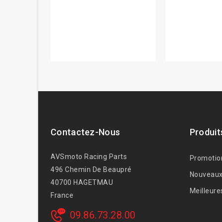
Contactez-Nous
Produit
AVSmoto Racing Parts
Promotio
496 Chemin De Beaupré
Nouveaux
40700 HAGETMAU
Meilleure
France
09.86.73.28.00