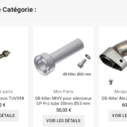
 Catégorie :
c parts
Mivv Parts
Akrapo
povic TUV098
DB Killer MIVV pour silencieux
DB-Killer Ak
GP Pro tube 30mm Ø53 mm
2 €
60
50,03 €
DÉTAILS
VOIR L
VOIR LES DÉTAILS