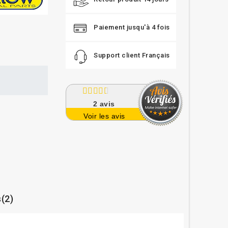
Paiement jusqu'à 4 fois
Support client Français
2
avis
Voir les avis
s(2)