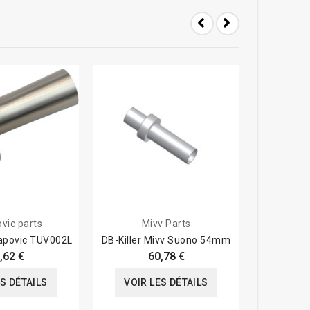
vic parts
Mivv Parts
Akra
rapovic TUV002L
DB-Killer Mivv Suono 54mm
DB-Killer
,62 €
60,78 €
ES DÉTAILS
VOIR LES DÉTAILS
VOIR