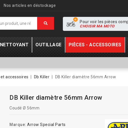
Nos articles en déstockage
Pour voir les pièces com
CHOISIR MA MOTO
- NETTOYANT
OUTILLAGE
PIÈCES - ACCESSOIRES
et accessoires
Db Killer
DB Killer diamètre 56mm Arrow
DB Killer diamètre 56mm Arrow
Coudé Ø 56mm
Marque:
Arrow Special Parts