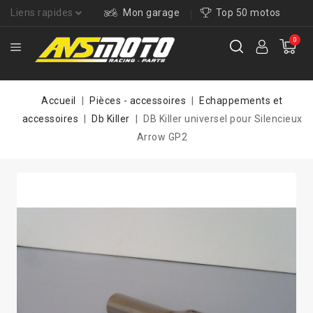
Liens rapides
Mon garage
Top 50 motos
0
Accueil
Pièces - accessoires
Echappements et
accessoires
Db Killer
DB Killer universel pour Silencieux
Arrow GP2