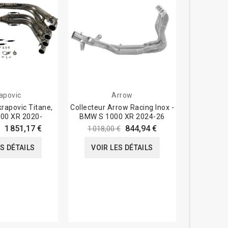
apovic
Arrow
A
krapovic Titane,
Collecteur Arrow Racing Inox -
Collecteu
00 XR 2020-
BMW S 1000 XR 2024-26
Kawasak
1 851,17 €
844,94 €
1 018,00 €
1 273,2
ES DÉTAILS
VOIR LES DÉTAILS
VOIR