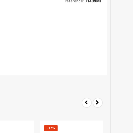
référence:
71439MI
-17%
-12%