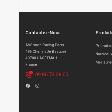
Contactez-Nous
Produit
AVSmoto Racing Parts
Promotio
496 Chemin De Beaupré
Nouveaux
40700 HAGETMAU
Meilleure
France
09.86.73.28.00