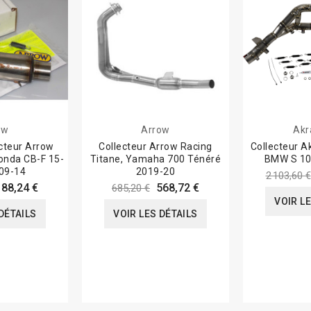
ow
Arrow
Akr
cteur Arrow
Collecteur Arrow Racing
Collecteur A
Honda CB-F 15-
Titane, Yamaha 700 Ténéré
BMW S 10
09-14
2019-20
2 103,60 €
188,24 €
568,72 €
685,20 €
VOIR L
DÉTAILS
VOIR LES DÉTAILS