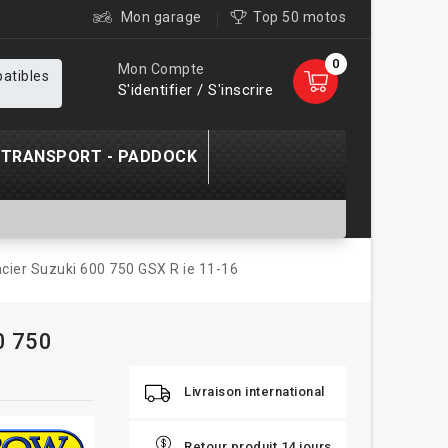
Mon garage
Top 50 motos
0
Mon Compte
patibles
S'identifier / S'inscrire
TRANSPORT - PADDOCK
acier Suzuki 600 750 GSX R ie 11-16
0 750
Livraison international
Retour produit 14 jours