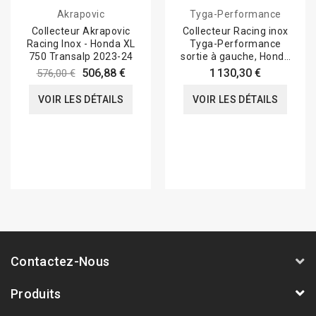
Akrapovic
Tyga-Performance
Collecteur Akrapovic
Collecteur Racing inox
Racing Inox - Honda XL
Tyga-Performance
750 Transalp 2023-24
sortie à gauche, Honda
VFR 750 RC36...
506,88 €
1 130,30 €
576,00 €
VOIR LES DÉTAILS
VOIR LES DÉTAILS
Contactez-Nous
Produits