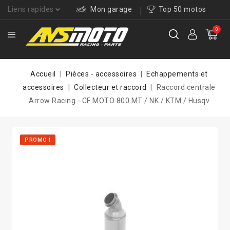
Liens rapides
Mon garage
Top 50 motos
0
Accueil
Pièces - accessoires
Echappements et
accessoires
Collecteur et raccord
Raccord centrale
Arrow Racing - CF MOTO 800 MT / NK / KTM / Husqv
PROMO !