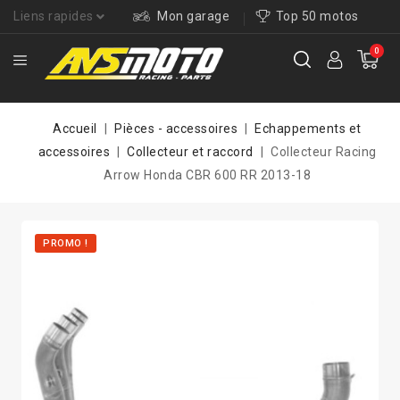
Liens rapides
Mon garage
Top 50 motos
0
Accueil
Pièces - accessoires
Echappements et
accessoires
Collecteur et raccord
Collecteur Racing
Arrow Honda CBR 600 RR 2013-18
PROMO !