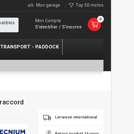
Mon garage
Top 50 motos
0
Mon Compte
patibles
S'identifier / S'inscrire
TRANSPORT - PADDOCK
raccord
Livraison international
Retour produit 14 jours