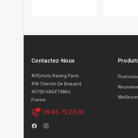
Contactez-Nous
Produit
AVSmoto Racing Parts
Promotio
496 Chemin De Beaupré
Nouveaux
40700 HAGETMAU
Meilleure
France
09.86.73.28.00