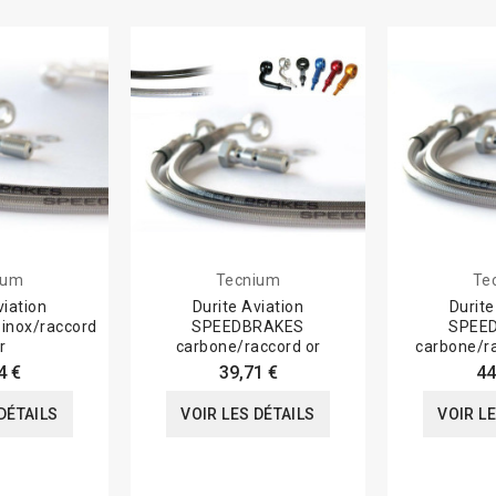
ium
Tecnium
Te
viation
Durite Aviation
Durite
nox/raccord
SPEEDBRAKES
SPEE
r
carbone/raccord or
carbone/r
4 €
39,71 €
44
DÉTAILS
VOIR LES DÉTAILS
VOIR L