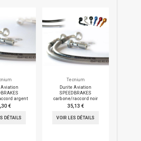
cnium
Tecnium
 Aviation
Durite Aviation
DURITE
DBRAKES
SPEEDBRAKES
accord argent
carbone/raccord noir
,30 €
35,13 €
VOIR
ES DÉTAILS
VOIR LES DÉTAILS