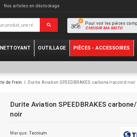
Nos articles en déstockage
Pour voir les pièces com
CHOISIR MA MOTO
- NETTOYANT
OUTILLAGE
PIÈCES - ACCESSOIRES
ite de frein
Durite Aviation SPEEDBRAKES carbone/raccord noir
Durite Aviation SPEEDBRAKES carbone/
noir
Marque:
Tecnium