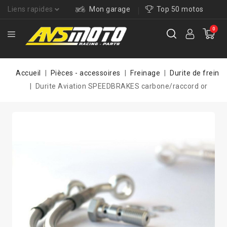
Liens rapides
Mon garage
Top 50 motos
0
Accueil
Pièces - accessoires
Freinage
Durite de frein
Durite Aviation SPEEDBRAKES carbone/raccord or