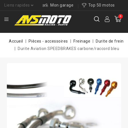
Liens rapides
Mon garage
Top 50 motos
0
Accueil
Pièces - accessoires
Freinage
Durite de frein
Durite Aviation SPEEDBRAKES carbone/raccord bleu