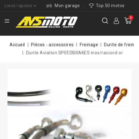
Liens rapides
Mon garage
Top 50 motos
0
Accueil
Pièces - accessoires
Freinage
Durite de frein
Durite Aviation SPEEDBRAKES inox/raccord or