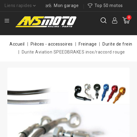
Liens rapides
Mon garage
Top 50 motos
0
Accueil
Pièces - accessoires
Freinage
Durite de frein
Durite Aviation SPEEDBRAKES inox/raccord rouge