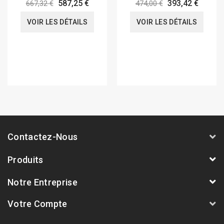
125 RX / SX 2021-2024
587,25 €
393,42 €
667,32 €
474,00 €
VOIR LES DÉTAILS
VOIR LES DÉTAILS
Contactez-Nous
Produits
Notre Entreprise
Votre Compte