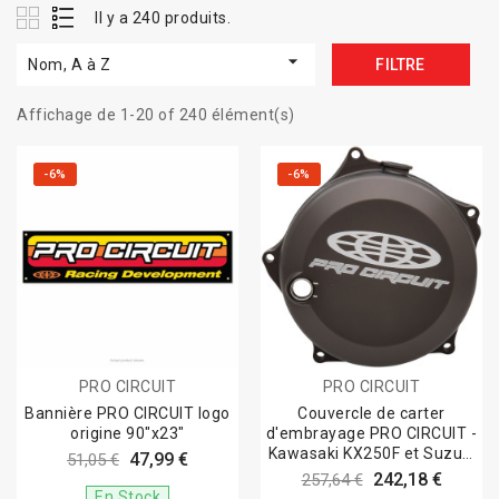
Il y a 240 produits.

Nom, A à Z
FILTRE
Affichage de 1-20 of 240 élément(s)
-6%
-6%
PRO CIRCUIT
PRO CIRCUIT
Bannière PRO CIRCUIT logo
Couvercle de carter
origine 90"x23"
d'embrayage PRO CIRCUIT -
Kawasaki KX250F et Suzuki
47,99 €
51,05 €
250 RMZ
242,18 €
257,64 €
En Stock