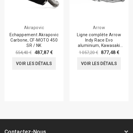
Akrapovic
Arrow
Echappement Akrapovic
Ligne complète Arrow
Carbone, CF-MOTO 450
Indy Race Evo
SR / NK
aluminium, Kawasaki
Z650 / Ninja 650 2021-
487,87 €
877,48 €
554,40 €
1 057,20 €
VOIR LES DÉTAILS
VOIR LES DÉTAILS
Contactez-Nous