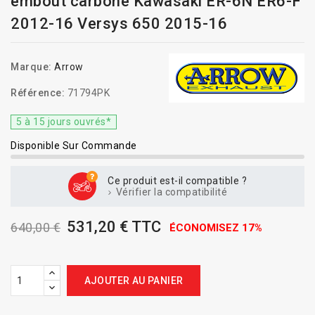
embout carbone Kawasaki ER-6N ER6-F
2012-16 Versys 650 2015-16
Marque:
Arrow
Référence:
71794PK
5 à 15 jours ouvrés*
Disponible Sur Commande
Ce produit est-il compatible ?
Vérifier la compatibilité
531,20 € TTC
640,00 €
ÉCONOMISEZ 17%
AJOUTER AU PANIER