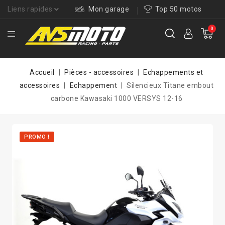
Liens rapides
Mon garage
Top 50 motos
0
Accueil
Pièces - accessoires
Echappements et
accessoires
Echappement
Silencieux Titane embout
carbone Kawasaki 1000 VERSYS 12-16
PROMO !