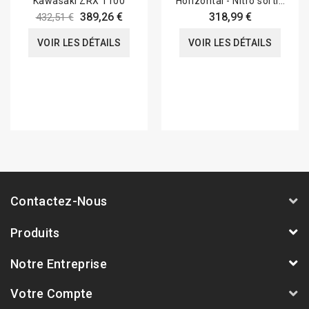
Kawasaki ZRX 1100
Horizontal - Nitro sortie
oblique
389,26 €
318,99 €
432,51 €
VOIR LES DÉTAILS
VOIR LES DÉTAILS
Contactez-Nous
Produits
Notre Entreprise
Votre Compte