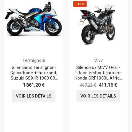
-12%
Termignoni
Mivv
Silencieux Termignoni
Silencieux MIVV Oval -
Gp carbone + inox rond,
Titane embout carbone
Suzuki GSX-R 1000 09-
Honda CRF1000L Africa
11
Twin 16-19
1 861,20 €
411,16 €
467,22 €
VOIR LES DÉTAILS
VOIR LES DÉTAILS