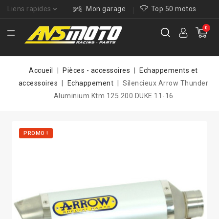
Liens rapides
Mon garage
Top 50 motos
0
Accueil
Pièces - accessoires
Echappements et
accessoires
Echappement
Silencieux Arrow Thunder
Aluminium Ktm 125 200 DUKE 11-16
PROMO !