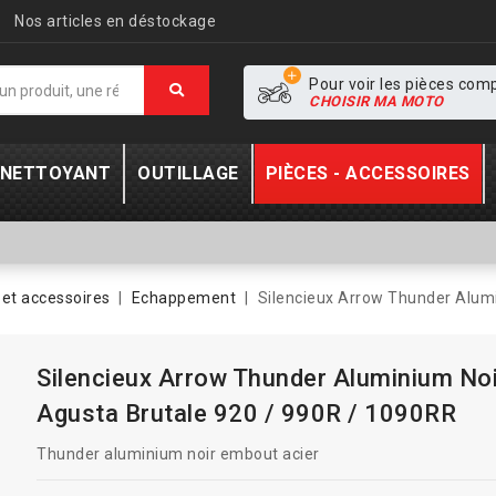
Nos articles en déstockage
Pour voir les pièces com
CHOISIR MA MOTO
- NETTOYANT
OUTILLAGE
PIÈCES - ACCESSOIRES
et accessoires
Echappement
Silencieux Arrow Thunder Alum
Silencieux Arrow Thunder Aluminium No
Agusta Brutale 920 / 990R / 1090RR
Thunder aluminium noir embout acier