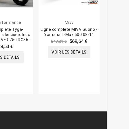
rformance
Mivv
Tyga-
mplète Tyga-
Ligne complète MIVV Suono -
Echappeme
silencieux Inox
Yamaha T-Max 500 08-11
by side, S
a VFR 750 RC36
569,64 €
647,31 €
4-97
68,53 €
VOIR LES DÉTAILS
VOIR
ES DÉTAILS