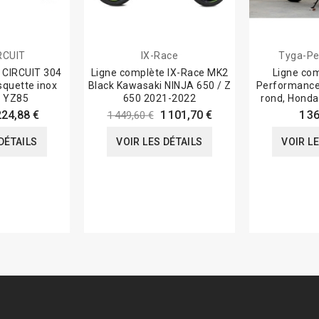
RCUIT
IX-Race
Tyga-Pe
 CIRCUIT 304
Ligne complète IX-Race MK2
Ligne co
squette inox
Black Kawasaki NINJA 650 / Z
Performance 
 YZ85
650 2021-2022
rond, Hond
9
224,88 €
1 101,70 €
1 3
1 449,60 €
DÉTAILS
VOIR LES DÉTAILS
VOIR L