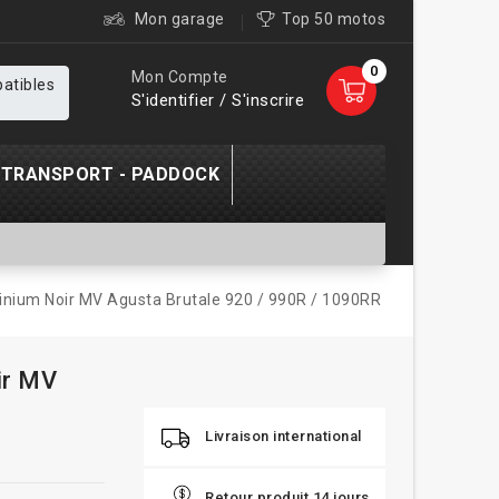
Mon garage
Top 50 motos
0
Mon Compte
patibles
S'identifier / S'inscrire
TRANSPORT - PADDOCK
inium Noir MV Agusta Brutale 920 / 990R / 1090RR
ir MV
Livraison international
Retour produit 14 jours