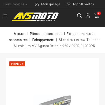
Liens rapides
Mon garage
Top 50 motos
0
Accueil
Pièces - accessoires
Echappements et
accessoires
Echappement
Silencieux Arrow Thunder
Aluminium MV Agusta Brutale 920 / 990R / 1090RR
PROMO !