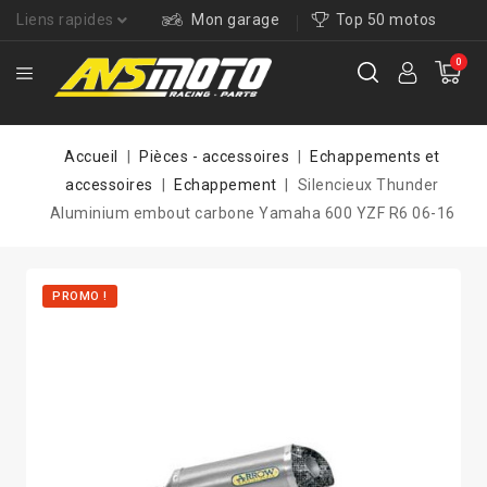
Liens rapides
Mon garage
Top 50 motos
0
Accueil
Pièces - accessoires
Echappements et
accessoires
Echappement
Silencieux Thunder
Aluminium embout carbone Yamaha 600 YZF R6 06-16
PROMO !