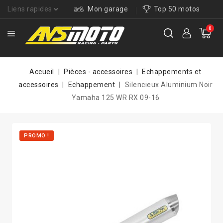
Liens rapides
Mon garage
Top 50 motos
0
Accueil
Pièces - accessoires
Echappements et
accessoires
Echappement
Silencieux Aluminium Noir
Yamaha 125 WR RX 09-16
PROMO !