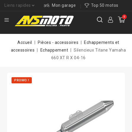
Liens rapides
Mon garage
Top 50 motos
0
Accueil
Pièces - accessoires
Echappements et
accessoires
Echappement
Silencieux Titane Yamaha
660 XT R X 04-16
PROMO !