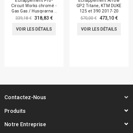
Echappement Pro-
Echappement Arrow
Circuit Works chromé -
GP2 Titane, KTM DUKE
Gas Gas / Husqvarna /
125 et 390 2017-20
Ktm 125
318,83 €
473,10 €
339,18 €
570,00 €
VOIR LES DÉTAILS
VOIR LES DÉTAILS
Contactez-Nous
Produits
Notre Entreprise