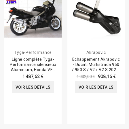
Tyga-Performance
Akrapovic
Ligne complète Tyga-
Echappement Akrapovic
Performance silencieux
- Ducati Multistrada 950
Aluminium, Honda VFR
/ 950 S / V2 / V2 S 2021-
750 RC36 90-93
24
1 487,62 €
908,16 €
1 032,00 €
VOIR LES DÉTAILS
VOIR LES DÉTAILS