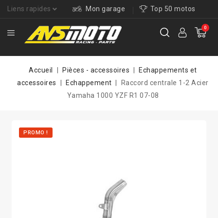
Liens rapides
Mon garage
Top 50 motos
0
Accueil
Pièces - accessoires
Echappements et
accessoires
Echappement
Raccord centrale 1-2 Acier
Yamaha 1000 YZF R1 07-08
PROMO !