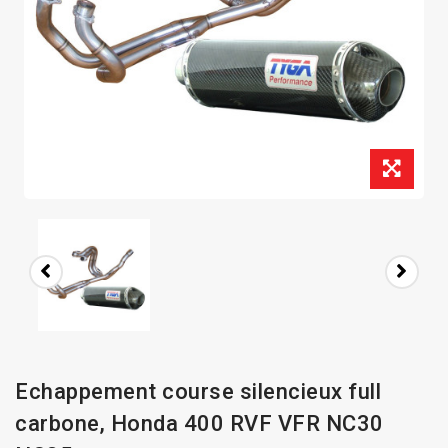
Echappement course silencieux full
carbone, Honda 400 RVF VFR NC30