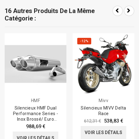
16 Autres Produits De La Même
Catégorie :
-12%
HMF
Mivv
Silencieux HMF Dual
Silencieux MIVV Delta
Performance Series -
Race
Inox Brossé/ Euro
538,83 €
612,31 €
Polaris RZR
988,69 €
VOIR LES DÉTAILS
VOIR LES DÉTAILS