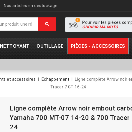
Nos articles en déstockage
Pour voir les pièces com
CHOISIR MA MOTO
- NETTOYANT
OUTILLAGE
PIÈCES - ACCESSOIRES
ts et accessoires
Echappement
Ligne complète Arrow noir 
Tracer 7 GT 16-24
Ligne complète Arrow noir embout carb
Yamaha 700 MT-07 14-20 & 700 Tracer 
24