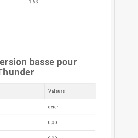
1,63
version basse pour
 Thunder
Valeurs
acier
0,00