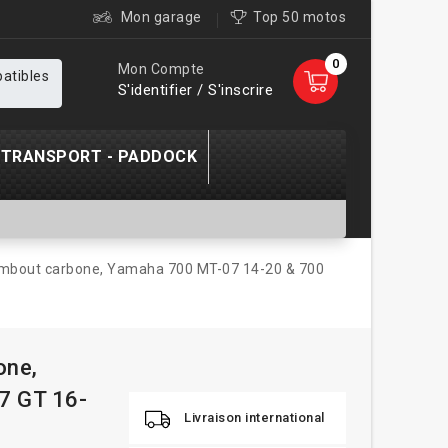
Mon garage
Top 50 motos
0
Mon Compte
patibles
S'identifier / S'inscrire
TRANSPORT - PADDOCK
embout carbone, Yamaha 700 MT-07 14-20 & 700
one,
7 GT 16-
Livraison international