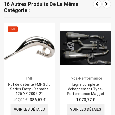
16 Autres Produits De La Même
Catégorie :
-5%
FMF
Tyga-Performance
Pot de détente FMF Gold
Ligne complète
Series Fatty - Yamaha
échappement Tyga-
125 YZ 2005-21
Performance Maggot
Inox, KTM RC 390 2014-
386,67 €
1 070,77 €
407,02 €
21
VOIR LES DÉTAILS
VOIR LES DÉTAILS