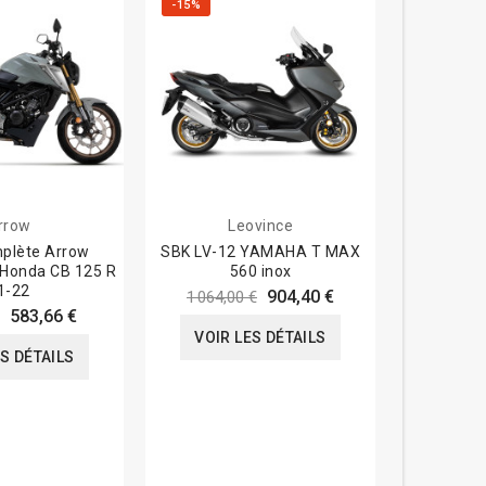
-15%
-12%
rrow
Leovince
mplète Arrow
SBK LV-12 YAMAHA T MAX
Silencieu
 Honda CB 125 R
560 inox
611,3
1-22
904,40 €
1 064,00 €
583,66 €
VOIR
VOIR LES DÉTAILS
ES DÉTAILS