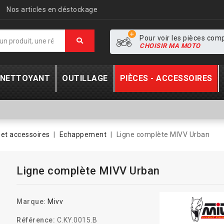
Nos articles en déstockage
Pour voir les pièces com
CHOISIR MA MOTO
- NETTOYANT
OUTILLAGE
PIÈCES - ACCESSOIRES
et accessoires
Echappement
Ligne complète MIVV Urban
Ligne complète MIVV Urban
Marque:
Mivv
Référence:
C.KY.0015.B