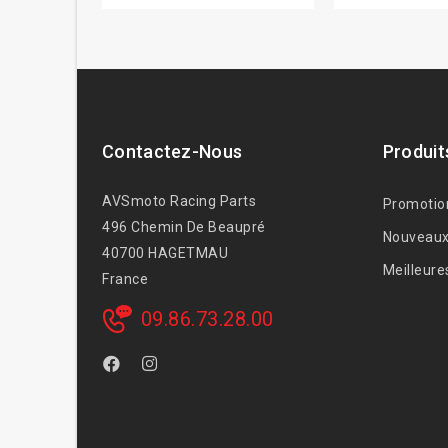
Contactez-Nous
Produit
AVSmoto Racing Parts
Promotio
496 Chemin De Beaupré
Nouveaux
40700 HAGETMAU
Meilleure
France
09.86.73.28.00