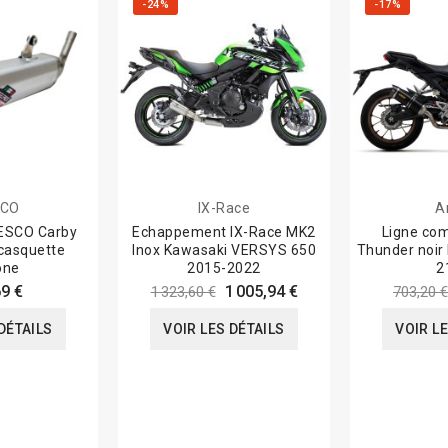
-24%
-17%
SCO
IX-Race
A
RESCO Carby
Echappement IX-Race MK2
Ligne co
casquette
Inox Kawasaki VERSYS 650
Thunder noir
one
2015-2022
2
9 €
1 005,94 €
1 323,60 €
703,20 €
DÉTAILS
VOIR LES DÉTAILS
VOIR L