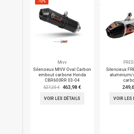
-12%
Mivv
FRE
Silencieux MIVV Oval Carbon
Silencieux F
embout carbone Honda
aluminium/
CBR600RR 03-04
carb
463,98 €
249,6
527,25 €
VOIR LES DÉTAILS
VOIR LES 