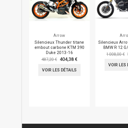
Arrow
Arr
Silencieux Thunder titane
Silencieux Arro
embout carbone KTM 390
BMW R 12 G/
Duke 2013-16
1 008,00 €
404,38 €
487,20 €
VOIR LES 
VOIR LES DÉTAILS