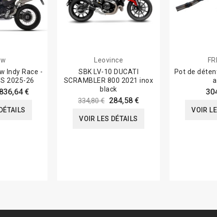
ow
Leovince
FR
w Indy Race -
SBK LV-10 DUCATI
Pot de déte
S 2025-26
SCRAMBLER 800 2021 inox
a
black
836,64 €
30
284,58 €
334,80 €
DÉTAILS
VOIR L
VOIR LES DÉTAILS