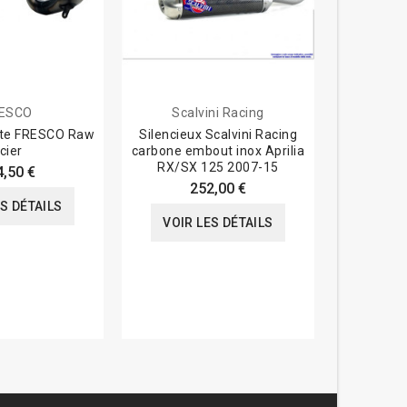
ESCO
Scalvini Racing
nte FRESCO Raw
Silencieux Scalvini Racing
Echappeme
cier
carbone embout inox Aprilia
- Yamaha 
RX/SX 125 2007-15
4,50 €
274,3
252,00 €
ES DÉTAILS
VOIR
VOIR LES DÉTAILS