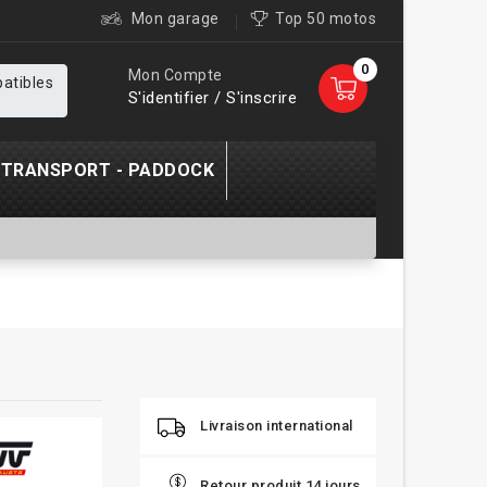
Mon garage
Top 50 motos
0
Mon Compte
patibles
S'identifier / S'inscrire
TRANSPORT - PADDOCK
Livraison international
Retour produit 14 jours