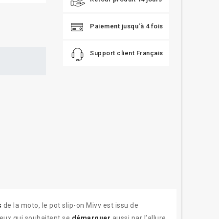
Paiement jusqu'à 4 fois
Support client Français
s
de la moto, le pot slip-on Mivv est issu de
ceux qui souhaitent se
démarquer
aussi par l’allure