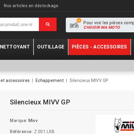
Nos articles en déstockage
Pour voir les pièces com
CHOISIR MA MOTO
- NETTOYANT
OUTILLAGE
PIÈCES - ACCESSOIRES
et accessoires
Echappement
Silencieux MIVV GP
Silencieux MIVV GP
Marque:
Mivv
Référence:
Z.001.LXB