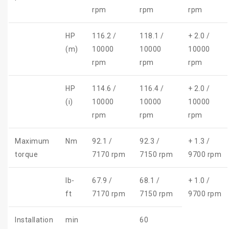
rpm
rpm
rpm
HP
116.2 /
118.1 /
+ 2.0 /
(m)
10000
10000
10000
rpm
rpm
rpm
HP
114.6 /
116.4 /
+ 2.0 /
(i)
10000
10000
10000
rpm
rpm
rpm
Maximum
Nm
92.1 /
92.3 /
+ 1.3 /
torque
7170 rpm
7150 rpm
9700 rpm
lb-
67.9 /
68.1 /
+ 1.0 /
ft
7170 rpm
7150 rpm
9700 rpm
Installation
min
60