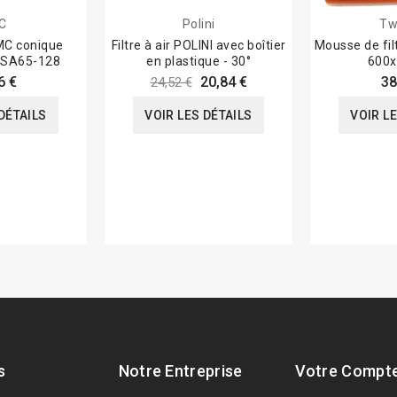
C
Polini
Tw
BMC conique
Filtre à air POLINI avec boîtier
Mousse de filt
BSA65-128
en plastique - 30°
600x
6 €
20,84 €
38
24,52 €
DÉTAILS
VOIR LES DÉTAILS
VOIR L
s
Notre Entreprise
Votre Compt