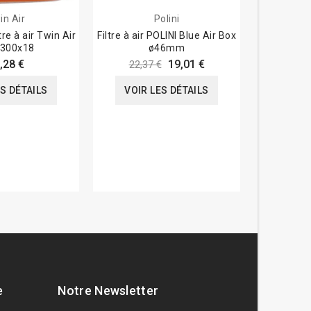
in Air
Polini
re à air Twin Air
Filtre à air POLINI Blue Air Box
Filtre à a
300x18
ø46mm
Vintage
E8
,28 €
19,01 €
22,37 €
ES DÉTAILS
VOIR LES DÉTAILS
VOIR
e
Notre Newsletter