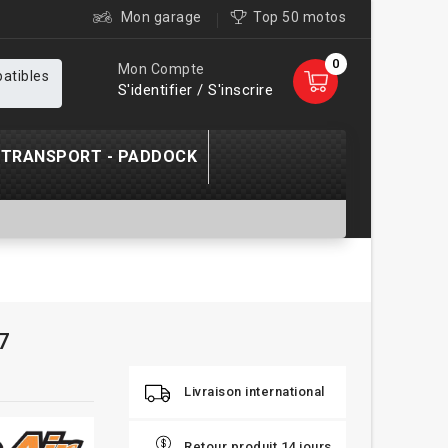
Mon garage
Top 50 motos
0
Mon Compte
patibles
S'identifier / S'inscrire
TRANSPORT - PADDOCK
77
Livraison international
Retour produit 14 jours