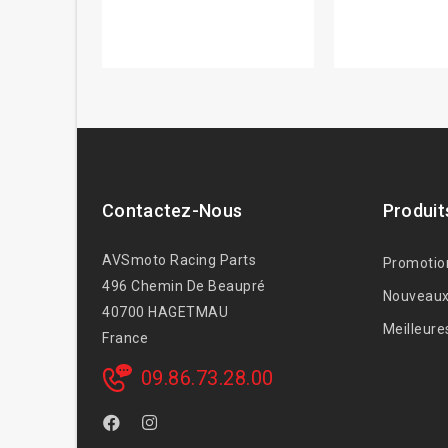
Contactez-Nous
Produit
AVSmoto Racing Parts
Promotio
496 Chemin De Beaupré
Nouveaux
40700 HAGETMAU
Meilleure
France
09.86.73.28.00