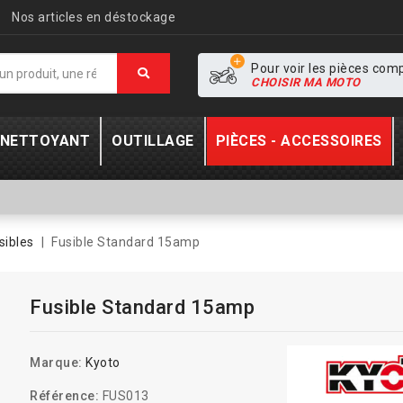
Nos articles en déstockage
Pour voir les pièces com
CHOISIR MA MOTO
- NETTOYANT
OUTILLAGE
PIÈCES - ACCESSOIRES
sibles
Fusible Standard 15amp
Fusible Standard 15amp
Marque:
Kyoto
Référence:
FUS013