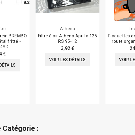
mbo
Athena
Te
frein BREMBO
Filtre à air Athena Aprilia 125
Plaquettes d
al fritté -
RS 95-12
route orga
14SD
3,92 €
24
4 €
VOIR LES DÉTAILS
VOIR L
DÉTAILS
 Catégorie :