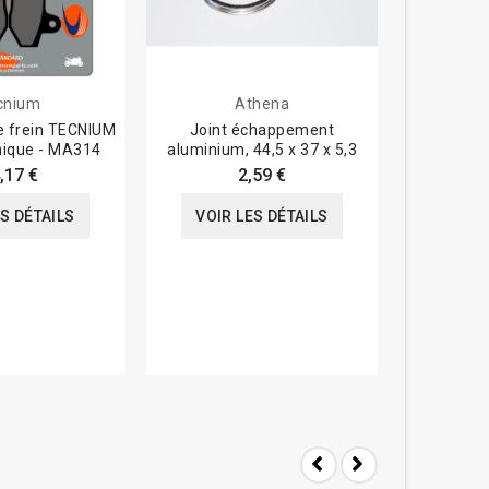
cnium
Athena
e frein TECNIUM
Joint échappement
Echappeme
nique - MA314
aluminium, 44,5 x 37 x 5,3
- Yamaha 
,17 €
2,59 €
274,3
ES DÉTAILS
VOIR LES DÉTAILS
VOIR