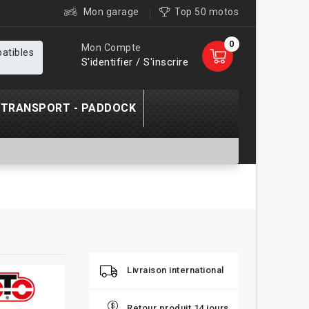
Mon garage
Top 50 motos
0
Mon Compte
patibles
S'identifier / S'inscrire
TRANSPORT - PADDOCK
Livraison international
Retour produit 14 jours