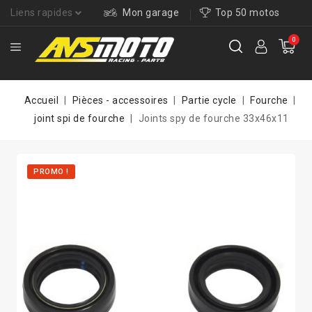
Liens rapides
Mon garage
Top 50 motos
0
Accueil
Pièces - accessoires
Partie cycle
Fourche
joint spi de fourche
Joints spy de fourche 33x46x11
PROMO !