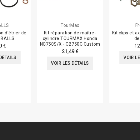
ALLS
TourMax
Fr
on d'étrier de
Kit réparation de maître-
Kit clips et 
L BALLS
cylindre TOURMAX Honda
de
NC750S/X - CB750C Custom
0 €
12
21,49 €
DÉTAILS
VOIR L
VOIR LES DÉTAILS