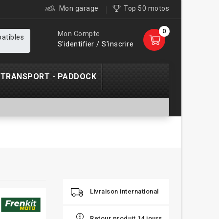
Mon garage
Top 50 motos
0
Mon Compte
patibles
S'identifier / S'inscrire
TRANSPORT - PADDOCK
Livraison international
Retour produit 14 jours