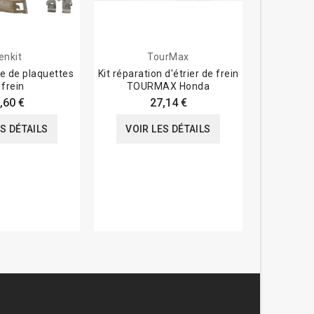
enkit
TourMax
axe de plaquettes
Kit réparation d'étrier de frein
Kit réparati
 frein
TOURMAX Honda
join
,60 €
27,14 €
ES DÉTAILS
VOIR LES DÉTAILS
VOIR