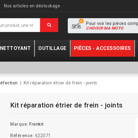
Nos articles en déstockage
Pour voir les pièces com
CHOISIR MA MOTO
- NETTOYANT
OUTILLAGE
PIÈCES - ACCESSOIRES
réfection
Kit réparation étrier de frein - joints
Kit réparation étrier de frein - joints
Marque:
Frenkit
Référence:
622071