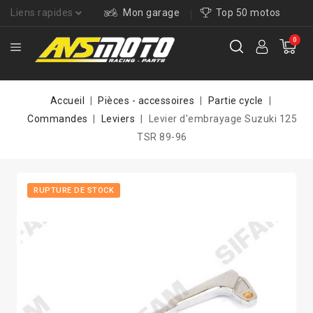
Liens rapides
Mon garage
Top 50 motos
0
Accueil
Pièces - accessoires
Partie cycle
Commandes
Leviers
Levier d'embrayage Suzuki 125
TSR 89-96
RUPTURE DE STOCK