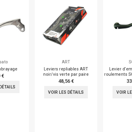
sato
ART
S
mbrayage
Leviers repliables ART
Levier d'e
noir/vis verte par paire
roulements S
 €
48,56 €
33
DÉTAILS
VOIR LES DÉTAILS
VOIR L