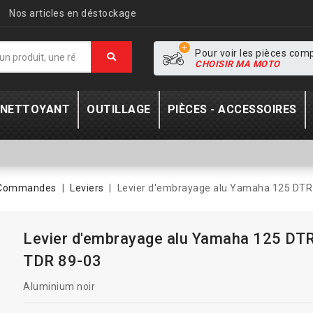
Nos articles en déstockage
Pour voir les pièces com
CHOISIR MA MOTO
- NETTOYANT
OUTILLAGE
PIÈCES - ACCESSOIRES
Commandes
Leviers
Levier d'embrayage alu Yamaha 125 DTR
Levier d'embrayage alu Yamaha 125 DT
TDR 89-03
Aluminium noir