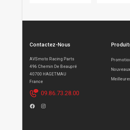
Contactez-Nous
Produit
AVSmoto Racing Parts
Promotio
496 Chemin De Beaupré
Nouveaux
40700 HAGETMAU
Meilleure
France
09.86.73.28.00