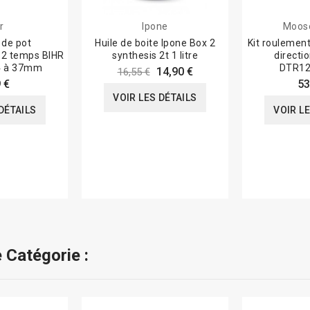
r
Ipone
Moos
de pot
Huile de boite Ipone Box 2
Kit roulemen
2 temps BIHR
synthesis 2t 1 litre
direct
4 à 37mm
DTR12
14,90 €
16,55 €
 €
53
VOIR LES DÉTAILS
DÉTAILS
VOIR L
 Catégorie :