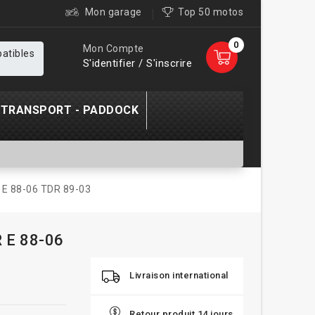
Mon garage
Top 50 motos
0
Mon Compte
patibles
S'identifier / S'inscrire
TRANSPORT - PADDOCK
 E 88-06 TDR 89-03
R E 88-06
Livraison international
Retour produit 14 jours