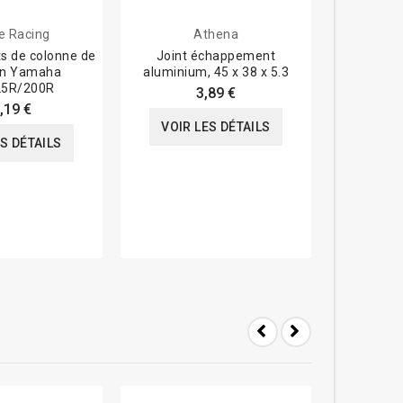
e Racing
Athena
ts de colonne de
Joint échappement
Pochette 
ion Yamaha
aluminium, 45 x 38 x 5.3
Athena, 
5R/200R
3,89 €
,19 €
VOIR LES DÉTAILS
VOIR
ES DÉTAILS