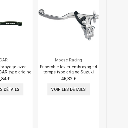
CAR
Moose Racing
mbrayage avec
Ensemble levier embrayage 4
Jeu de le
CAR type origine
temps type origine Suzuki
Race(Noir
(Mais
,84 €
46,32 €
ES DÉTAILS
VOIR LES DÉTAILS
VOIR