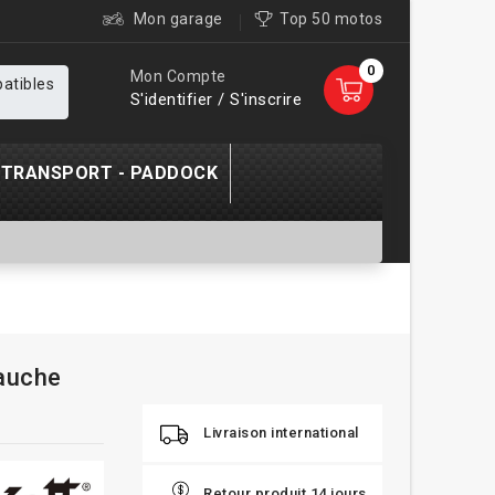
Mon garage
Top 50 motos
0
Mon Compte
patibles
S'identifier / S'inscrire
TRANSPORT - PADDOCK
gauche
Livraison international
Retour produit 14 jours