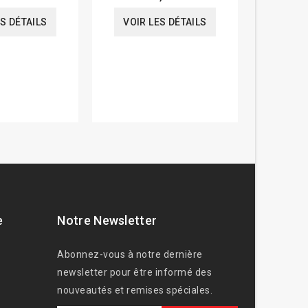
ES DÉTAILS
VOIR LES DÉTAILS
VOIR
e
Notre Newsletter
Abonnez-vous à notre dernière
newsletter pour être informé des
nouveautés et remises spéciales.