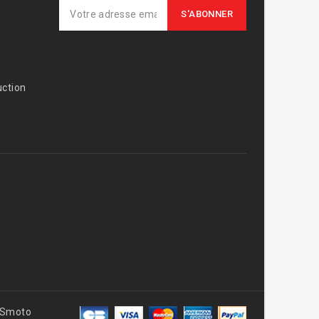
ction
AVSmoto