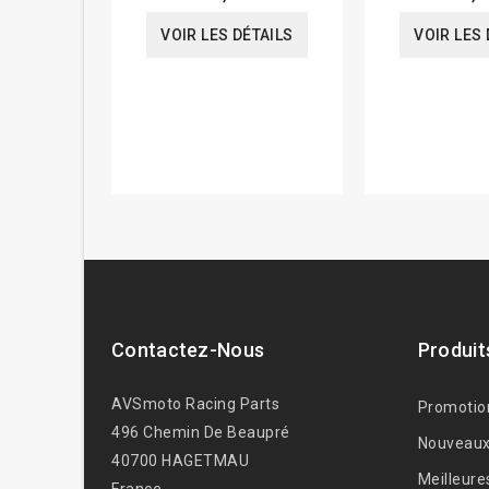
VOIR LES DÉTAILS
VOIR LES 
Contactez-Nous
Produit
AVSmoto Racing Parts
Promotio
496 Chemin De Beaupré
Nouveaux
40700 HAGETMAU
Meilleure