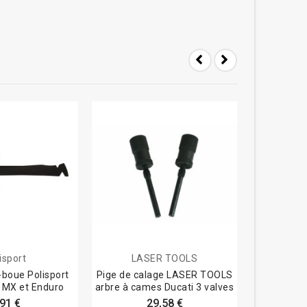
isport
LASER TOOLS
MO
-boue Polisport
Pige de calage LASER TOOLS
Disque g
l MX et Enduro
arbre à cames Ducati 3 valves
Ø172m
,91 €
29,58 €