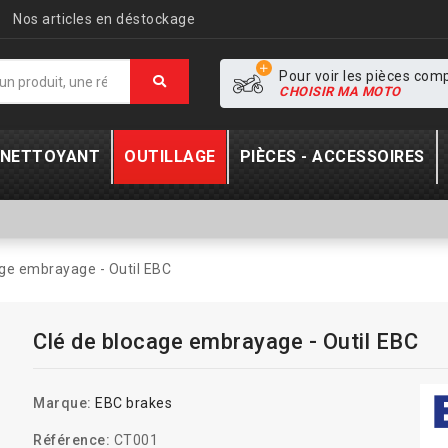
Nos articles en déstockage
Pour voir les pièces com
CHOISIR MA MOTO
- NETTOYANT
OUTILLAGE
PIÈCES - ACCESSOIRES
age embrayage - Outil EBC
Clé de blocage embrayage - Outil EBC
Marque:
EBC brakes
Référence:
CT001