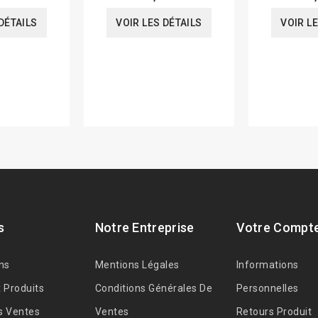
DÉTAILS
VOIR LES DÉTAILS
VOIR L
s
Notre Entreprise
Votre Compt
ns
Mentions Légales
Informations
 Produits
Conditions Générales De
Personnelles
s Ventes
Ventes
Retours Produit