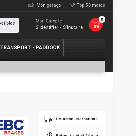
Mon garage
Top 50 motos
0
Mon Compte
patibles
S'identifier / S'inscrire
TRANSPORT - PADDOCK
Livraison international
Retour produit 14 jours