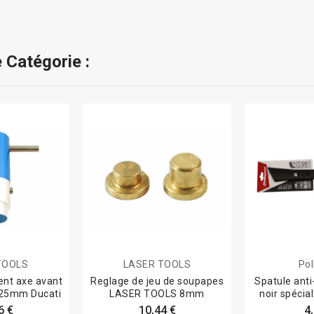
 Catégorie :
TOOLS
LASER TOOLS
Pol
ent axe avant
Reglage de jeu de soupapes
Spatule anti
25mm Ducati
LASER TOOLS 8mm
noir spécia
6 €
10,44 €
4