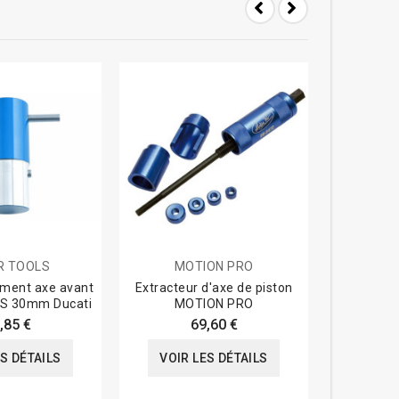
R TOOLS
MOTION PRO
Drag
nement axe avant
Extracteur d'axe de piston
Lève-moto
S 30mm Ducati
MOTION PRO
DRAG S
,85 €
69,60 €
ES DÉTAILS
VOIR LES DÉTAILS
VOIR