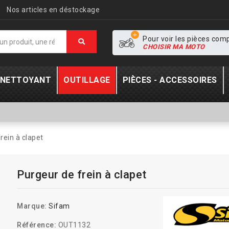
Nos articles en déstockage
Pour voir les pièces com
CHOISIR MA MOTO
- NETTOYANT
OUTILLAGE
PIÈCES - ACCESSOIRES
rein à clapet
Purgeur de frein à clapet
Marque:
Sifam
Référence:
OUT1132