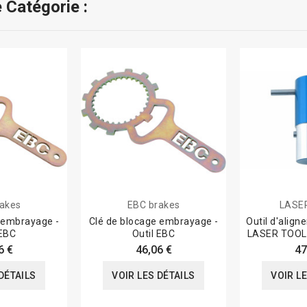
 Catégorie :
akes
EBC brakes
LASE
 embrayage -
Clé de blocage embrayage -
Outil d'alig
 EBC
Outil EBC
LASER TOOL
6 €
46,06 €
47
DÉTAILS
VOIR LES DÉTAILS
VOIR L