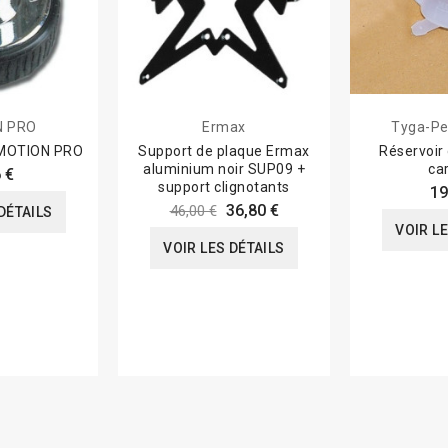
N PRO
Ermax
Tyga-Pe
s MOTION PRO
Support de plaque Ermax
Réservoir 
aluminium noir SUP09 +
ca
 €
support clignotants
19
36,80 €
46,00 €
DÉTAILS
VOIR L
VOIR LES DÉTAILS