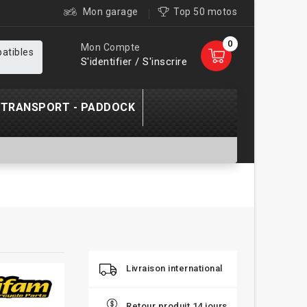
Mon garage
Top 50 motos
0
Mon Compte
patibles
S'identifier / S'inscrire
TRANSPORT - PADDOCK
Livraison international
Retour produit 14 jours