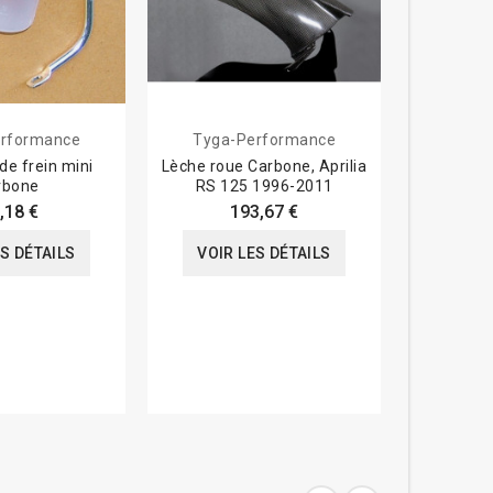
rformance
Tyga-Performance
Tyga-
de frein mini
Lèche roue Carbone, Aprilia
Carter de
rbone
RS 125 1996-2011
Apr
,18 €
193,67 €
ES DÉTAILS
VOIR LES DÉTAILS
VOIR