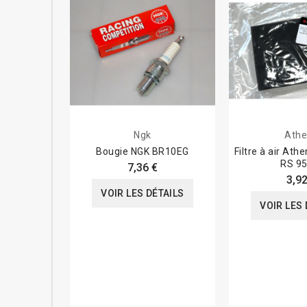
Ngk
Ath
Bougie NGK BR10EG
Filtre à air Ath
RS 95
7,36 €
3,92
VOIR LES DÉTAILS
VOIR LES 