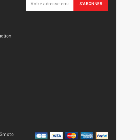
ction
AVSmoto