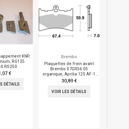
chappement KNP,
Brembo
inium, RG125
Plaquettes de frein avant
0 RS250
Brembo 07GR56 05
1,07 €
organique, Aprilia 125 AF-1
RS
30,89 €
ES DÉTAILS
VOIR LES DÉTAILS