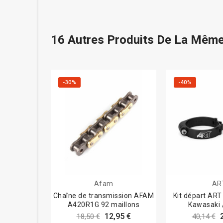
16 Autres Produits De La Même
-30%
-40%
Afam
AR
Chaîne de transmission AFAM
Kit départ ART
A420R1G 92 maillons
Kawasaki 
12,95 €
18,50 €
40,14 €