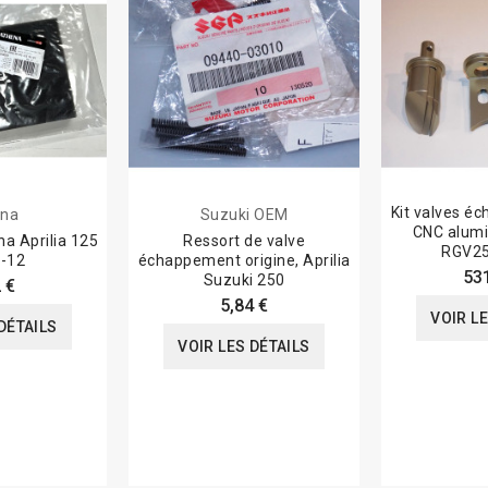
Kit valves é
ena
Suzuki OEM
CNC alum
ena Aprilia 125
Ressort de valve
RGV25
-12
échappement origine, Aprilia
53
Suzuki 250
 €
5,84 €
VOIR L
DÉTAILS
VOIR LES DÉTAILS