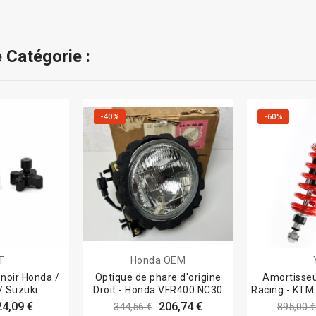
 Catégorie :
-40%
-60%
T
Honda OEM
 noir Honda /
Optique de phare d'origine
Amortisse
/ Suzuki
Droit - Honda VFR400 NC30
Racing - KTM
24,09 €
206,74 €
344,56 €
895,00 €