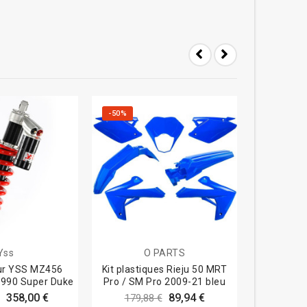
-50%
-30%
Yss
O PARTS
ur YSS MZ456
Kit plastiques Rieju 50 MRT
Clignotants
 990 Super Duke
Pro / SM Pro 2009-21 bleu
noi
358,00 €
89,94 €
179,88 €
19,2