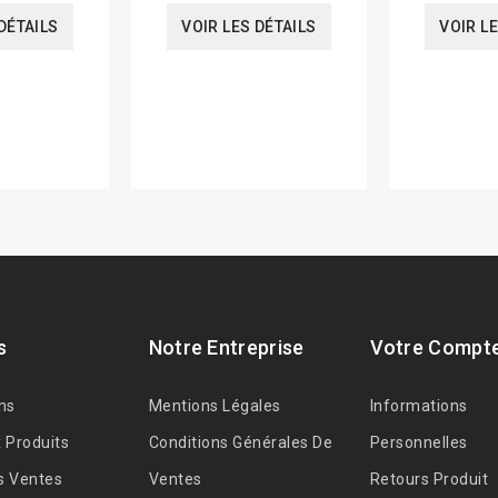
DÉTAILS
VOIR LES DÉTAILS
VOIR L
s
Notre Entreprise
Votre Compt
ns
Mentions Légales
Informations
 Produits
Conditions Générales De
Personnelles
s Ventes
Ventes
Retours Produit