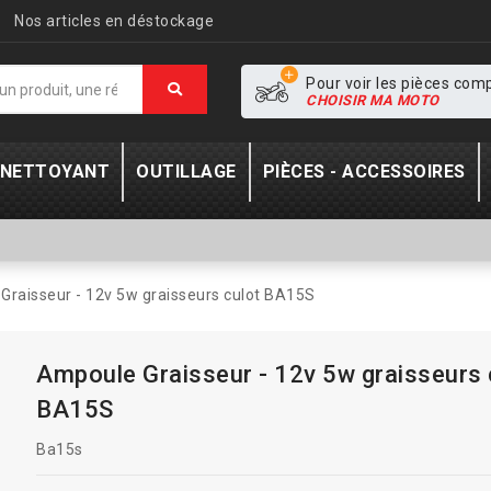
Nos articles en déstockage
Pour voir les pièces com
CHOISIR MA MOTO
- NETTOYANT
OUTILLAGE
PIÈCES - ACCESSOIRES
Graisseur - 12v 5w graisseurs culot BA15S
Ampoule Graisseur - 12v 5w graisseurs 
BA15S
Ba15s