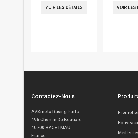
VOIR LES DÉTAILS
VOIR LES 
Contactez-Nous
Produit
AVSmoto Racing Parts
Promotio
496 Chemin De Beaupré
Nouveaux
40700 HAGETMAU
Meilleure
France