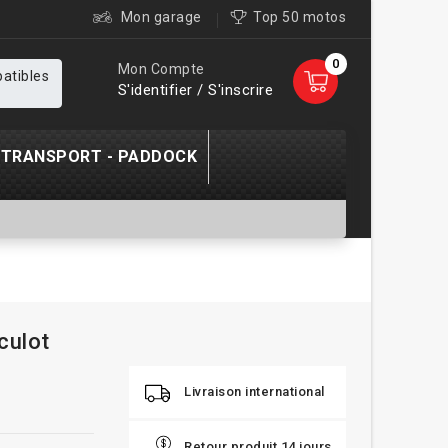
Mon garage
Top 50 motos
0
Mon Compte
patibles
S'identifier / S'inscrire
TRANSPORT - PADDOCK
culot
Livraison international
Retour produit 14 jours