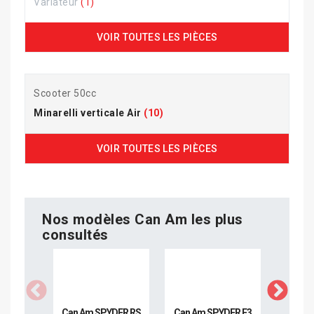
Variateur
(1)
VOIR TOUTES LES PIÈCES
Scooter 50cc
Minarelli verticale Air
(10)
VOIR TOUTES LES PIÈCES
Nos modèles Can Am les plus
consultés
Can Am SPYDER RS
Can Am SPYDER F3
Can Am