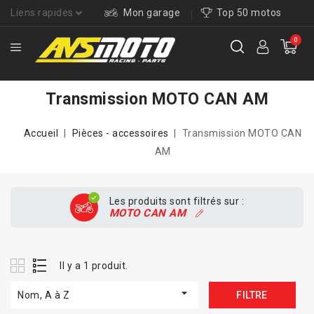
Liens rapides
Mon garage
Top 50 motos
0
Transmission MOTO CAN AM
Accueil
Pièces - accessoires
Transmission MOTO CAN
AM
Les produits sont filtrés sur :
MOTO CAN AM
Il y a 1 produit.

Nom, A à Z
FILTRE