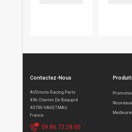
Contactez-Nous
Produit
AVSmoto Racing Parts
Promotio
496 Chemin De Beaupré
Nouveaux
40700 HAGETMAU
Meilleure
France
09.86.73.28.00