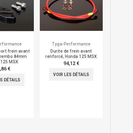
rformance
Tyga-Performance
Tyga-
ort frein avant
Durite de frein avant
Durite 
 Brembo 84mm
renforcé, Honda 125 MSX
renforcé p
 125 MSX
84mm, Hon
94,12 €
,86 €
VOIR LES DÉTAILS
ES DÉTAILS
VOIR