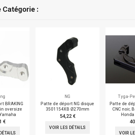
 Catégorie :
ing
NG
Tyga-Pe
ort BRAKING
Patte de déport NG disque
Patte de dép
in oversize
3501154XB Ø270mm
CNC noir,
Yamaha
Honda
54,22 €
1 €
40
VOIR LES DÉTAILS
DÉTAILS
VOIR L