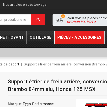
Nos articles en déstockage
Pour voir les pièces com
CHOISIR MA MOTO
- NETTOYANT
OUTILLAGE
PIÈCES - ACCESSOIRES
te de déport
Support étrier de frein arrière, conversion Bremb
Support étrier de frein arrière, conversi
Brembo 84mm alu, Honda 125 MSX
Marque:
Tyga-Performance