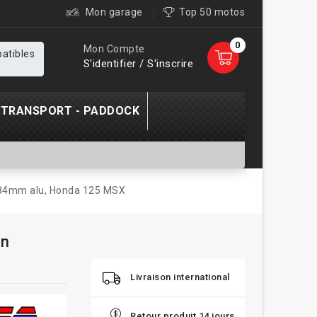
Mon garage
Top 50 motos
0
Mon Compte
patibles
S'identifier / S'inscrire
TRANSPORT - PADDOCK
o 84mm alu, Honda 125 MSX
on
Livraison international
Retour produit 14 jours