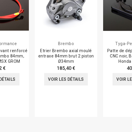
formance
Brembo
Tyga-Pe
avant renforcé
Etrier Brembo axial moulé
Patte de dép
rembo 84mm,
entraxe 84mm brut 2 piston
CNC noir,
 MSX GROM
Ø34mm
Honda
2 €
185,40 €
40
DÉTAILS
VOIR LES DÉTAILS
VOIR L