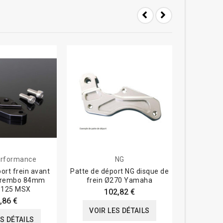
rformance
NG
Tyga-
ort frein avant
Patte de déport NG disque de
Support ét
 Brembo 84mm
frein Ø270 Yamaha
CNC Blac
 125 MSX
102,82 €
,86 €
VOIR LES DÉTAILS
VOIR
ES DÉTAILS