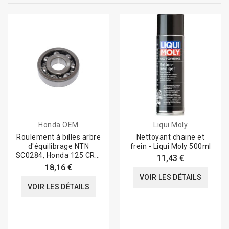
Honda OEM
Liqui Moly
Roulement à billes arbre
Nettoyant chaine et
d'équilibrage NTN
frein - Liqui Moly 500ml
SC0284, Honda 125 CRM
11,43 €
NSR jc20 jc22
18,16 €
VOIR LES DÉTAILS
VOIR LES DÉTAILS